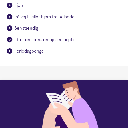
I job
På vej til eller hjem fra udlandet
Selvstændig
Efterløn, pension og seniorjob
Feriedagpenge
Forside