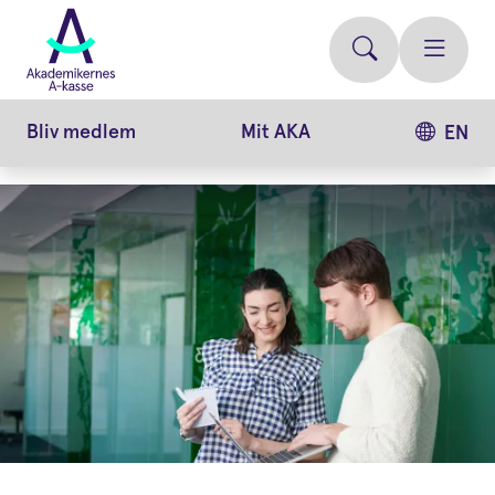
Gå
videre
til
hovedindhold
Bliv medlem
Mit AKA
EN