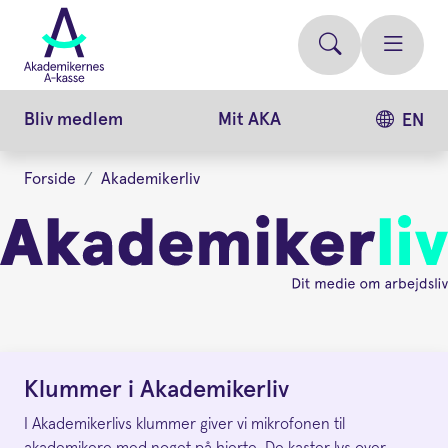
Gå
videre
til
hovedindhold
Bliv medlem
Mit AKA
EN
Forside
Akademikerliv
Klummer
Klummer i Akademikerliv
I Akademikerlivs klummer giver vi mikrofonen til