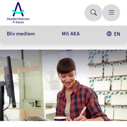
Gå
videre
til
hovedindhold
Bliv medlem
Mit AKA
EN