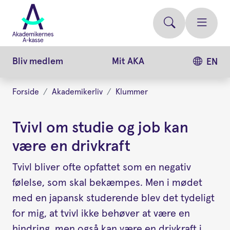
Gå
videre
til
hovedindhold
Bliv medlem
Mit AKA
EN
Forside
Akademikerliv
Klummer
Tvivl om studie og job kan
være en drivkraft
Tvivl bliver ofte opfattet som en negativ
følelse, som skal bekæmpes. Men i mødet
med en japansk studerende blev det tydeligt
for mig, at tvivl ikke behøver at være en
hindring, men også kan være en drivkraft i