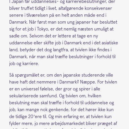
I Japan får uddannelses- og karrierebeslutninger, der
bliver truffet tidligt i livet, altafgørende konsekvenser
senere i tilværelsen på en helt anden måde end i
Danmark. Når først man som ung japaner har besluttet
sig for et job i Tokyo, er det nemlig næsten umuligt at
sadle om. Selvom det er lettere at tage en ny
uddannelse eller skifte job i Danmark end i det asiatiske
land, betyder det dog langtfra, at tvivlen ikke findes i
Danmark, når man skal træffe beslutninger i forhold til
job og karriere.
Så spørgsmålet er, om den japanske studerende ville
have haft det nemmere i Danmark? Næppe. For tvivlen
er en universel følelse, der gror og spirer i alle
sekulariserede samfund. Og tvivlen om, hvilken
beslutning man skal træffe i forhold til uddannelse og
job, kan mange nok genkende, for det hører ikke kun
de tidlige 20’ere til. Og min erfaring er, at tvivlen kun
fylder mere, jo mere arbejdsmarkedet bliver præget af