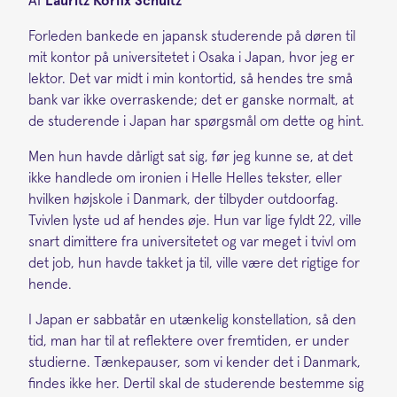
Af
Lauritz Korfix Schultz
Forleden bankede en japansk studerende på døren til
mit kontor på universitetet i Osaka i Japan, hvor jeg er
lektor. Det var midt i min kontortid, så hendes tre små
bank var ikke overraskende; det er ganske normalt, at
de studerende i Japan har spørgsmål om dette og hint.
Men hun havde dårligt sat sig, før jeg kunne se, at det
ikke handlede om ironien i Helle Helles tekster, eller
hvilken højskole i Danmark, der tilbyder outdoorfag.
Tvivlen lyste ud af hendes øje. Hun var lige fyldt 22, ville
snart dimittere fra universitetet og var meget i tvivl om
det job, hun havde takket ja til, ville være det rigtige for
hende.
I Japan er sabbatår en utænkelig konstellation, så den
tid, man har til at reflektere over fremtiden, er under
studierne. Tænkepauser, som vi kender det i Danmark,
findes ikke her. Dertil skal de studerende bestemme sig