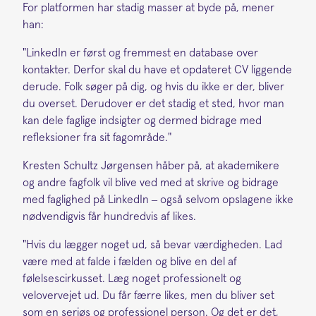
For platformen har stadig masser at byde på, mener
han:
"LinkedIn er først og fremmest en database over
kontakter. Derfor skal du have et opdateret CV liggende
derude. Folk søger på dig, og hvis du ikke er der, bliver
du overset. Derudover er det stadig et sted, hvor man
kan dele faglige indsigter og dermed bidrage med
refleksioner fra sit fagområde."
Kresten Schultz Jørgensen håber på, at akademikere
og andre fagfolk vil blive ved med at skrive og bidrage
med faglighed på LinkedIn – også selvom opslagene ikke
nødvendigvis får hundredvis af likes.
"Hvis du lægger noget ud, så bevar værdigheden. Lad
være med at falde i fælden og blive en del af
følelsescirkusset. Læg noget professionelt og
velovervejet ud. Du får færre likes, men du bliver set
som en seriøs og professionel person. Og det er det,