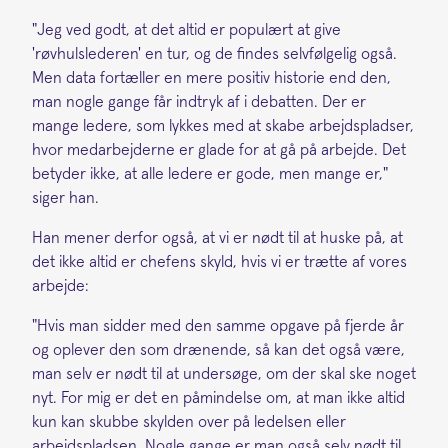
"Jeg ved godt, at det altid er populært at give
'røvhulslederen' en tur, og de findes selvfølgelig også.
Men data fortæller en mere positiv historie end den,
man nogle gange får indtryk af i debatten. Der er
mange ledere, som lykkes med at skabe arbejdspladser,
hvor medarbejderne er glade for at gå på arbejde. Det
betyder ikke, at alle ledere er gode, men mange er,"
siger han.
Han mener derfor også, at vi er nødt til at huske på, at
det ikke altid er chefens skyld, hvis vi er trætte af vores
arbejde:
"Hvis man sidder med den samme opgave på fjerde år
og oplever den som drænende, så kan det også være,
man selv er nødt til at undersøge, om der skal ske noget
nyt. For mig er det en påmindelse om, at man ikke altid
kun kan skubbe skylden over på ledelsen eller
arbejdspladsen. Nogle gange er man også selv nødt til