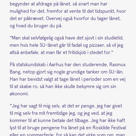
begynder at afdrage på lånet, så snart man har
mulighed for det, fremfor at vente til det tidspunkt, hvor
det er påkrævet. Overvej også hvorfor du tager lånet,
og hvad du bruger du på.
”Man skal selvfølgelig også have det sjovt i sin studietid,
men hvis hele SU-lånet går til fadøl og pizzaer, så vil jeg
altså anbefale, at man får et fritidsjob i stedet for.”
På statskundskab i Aarhus har den studerende, Rasmus
Bang, netop gjort sig nogle grundige tanker om SU-lån.
Han har bevidst valgt at tage lånet i perioder som en vej
til at skabe ro, så han ikke skulle bekymre sig om sin
økonomi.
”Jeg har sagt til mig selv, at det er penge, jeg har givet
til mig selv fra mit fremtidige jeg, og jeg ved, at jeg
kommer til at kunne betale det tilbage. Jeg har ikke haft
lyst til at bruge pengene fra lånet på en Roskilde Festival
eller en sommerferie, for så kan det virke som om, man