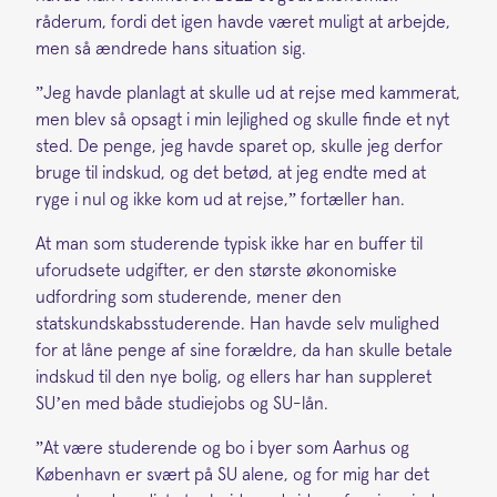
råderum, fordi det igen havde været muligt at arbejde,
men så ændrede hans situation sig.
”Jeg havde planlagt at skulle ud at rejse med kammerat,
men blev så opsagt i min lejlighed og skulle finde et nyt
sted. De penge, jeg havde sparet op, skulle jeg derfor
bruge til indskud, og det betød, at jeg endte med at
ryge i nul og ikke kom ud at rejse,” fortæller han.
At man som studerende typisk ikke har en buffer til
uforudsete udgifter, er den største økonomiske
udfordring som studerende, mener den
statskundskabsstuderende. Han havde selv mulighed
for at låne penge af sine forældre, da han skulle betale
indskud til den nye bolig, og ellers har han suppleret
SU’en med både studiejobs og SU-lån.
”At være studerende og bo i byer som Aarhus og
København er svært på SU alene, og for mig har det