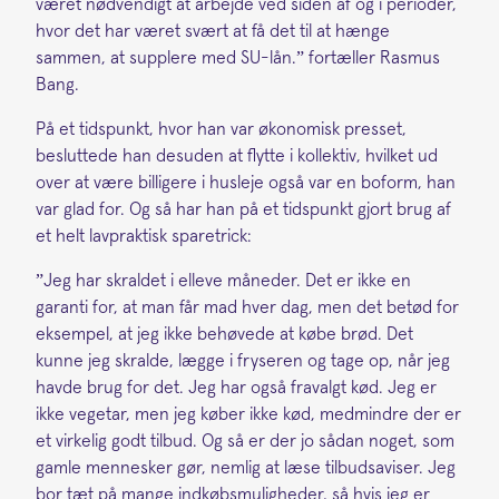
været nødvendigt at arbejde ved siden af og i perioder,
hvor det har været svært at få det til at hænge
sammen, at supplere med SU-lån.” fortæller Rasmus
Bang.
På et tidspunkt, hvor han var økonomisk presset,
besluttede han desuden at flytte i kollektiv, hvilket ud
over at være billigere i husleje også var en boform, han
var glad for. Og så har han på et tidspunkt gjort brug af
et helt lavpraktisk sparetrick:
”Jeg har skraldet i elleve måneder. Det er ikke en
garanti for, at man får mad hver dag, men det betød for
eksempel, at jeg ikke behøvede at købe brød. Det
kunne jeg skralde, lægge i fryseren og tage op, når jeg
havde brug for det. Jeg har også fravalgt kød. Jeg er
ikke vegetar, men jeg køber ikke kød, medmindre der er
et virkelig godt tilbud. Og så er der jo sådan noget, som
gamle mennesker gør, nemlig at læse tilbudsaviser. Jeg
bor tæt på mange indkøbsmuligheder, så hvis jeg er