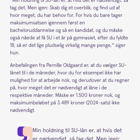
”Min holdning til SU-lån er, at hvis det er nødvendigt, så
tag det. Men igen: Skab dig et overblik, og find ud af
hvor meget, du har behov for. For hvis du bare tager
maksimumsatsen igennem først en
bacheloruddannelse og så en kandidat, og du måske
også nåede at få SU i et år på gymnasiet, efter du fyldte
18, så er det lige pludselig virkelig mange penge,” siger
hun.
Anbefalingen fra Pernille Oldgaard er, at du vælger SU-
lånet til i de måneder, hvor du for eksempel ikke har
mulighed for at arbejde nok, og derudover at du regner
på, hvor meget det er nødvendigt at låne i de
respektive måneder. Måske er 1.500 kroner nok, og
maksimumbeløbet på 3.489 kroner (2024-sats) ikke
nødvendigt.
Min holdning til SU-lån er, at hvis det
er nødvendigt, så tag det. Men igen: