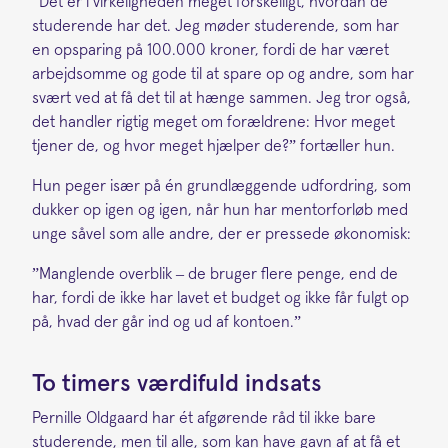
”Det er i virkeligheden meget forskelligt, hvordan de
studerende har det. Jeg møder studerende, som har
en opsparing på 100.000 kroner, fordi de har været
arbejdsomme og gode til at spare op og andre, som har
svært ved at få det til at hænge sammen. Jeg tror også,
det handler rigtig meget om forældrene: Hvor meget
tjener de, og hvor meget hjælper de?” fortæller hun.
Hun peger især på én grundlæggende udfordring, som
dukker op igen og igen, når hun har mentorforløb med
unge såvel som alle andre, der er pressede økonomisk:
”Manglende overblik – de bruger flere penge, end de
har, fordi de ikke har lavet et budget og ikke får fulgt op
på, hvad der går ind og ud af kontoen.”
To timers værdifuld indsats
Pernille Oldgaard har ét afgørende råd til ikke bare
studerende, men til alle, som kan have gavn af at få et