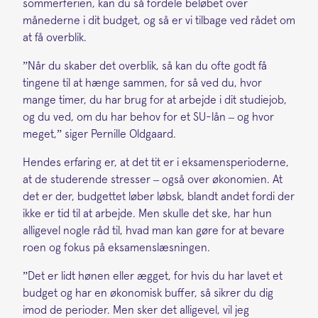
sommerferien, kan du så fordele beløbet over
månederne i dit budget, og så er vi tilbage ved rådet om
at få overblik.
”Når du skaber det overblik, så kan du ofte godt få
tingene til at hænge sammen, for så ved du, hvor
mange timer, du har brug for at arbejde i dit studiejob,
og du ved, om du har behov for et SU-lån – og hvor
meget,” siger Pernille Oldgaard.
Hendes erfaring er, at det tit er i eksamensperioderne,
at de studerende stresser – også over økonomien. At
det er der, budgettet løber løbsk, blandt andet fordi der
ikke er tid til at arbejde. Men skulle det ske, har hun
alligevel nogle råd til, hvad man kan gøre for at bevare
roen og fokus på eksamenslæsningen.
”Det er lidt hønen eller ægget, for hvis du har lavet et
budget og har en økonomisk buffer, så sikrer du dig
imod de perioder. Men sker det alligevel, vil jeg