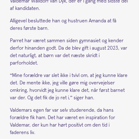
Valdemar Walldorf van Dyk, der er i gang med sidste del
af kandidaten.
Alligevel besluttede han og hustruen Amanda at få
deres første barn.
Parret har været sammen siden gymnasiet og kender
derfor hinanden godt. Da de blev gift i august 2023, var
det naturligt, at børn var det næste skridt i
parforholdet.
“Mine forældre var slet ikke i tvivl om, at jeg kunne klare
det. De mente ikke, jeg ville gøre mig overvejelser
omkring, hvorvidt jeg kunne klare det, når først barnet
var der. Og det fik de jo ret i,” siger han.
Valdemars egen far var selv studerende, da hans
forældre fik ham. Det har været en inspiration for
Valdemar, der kun har hørt positivt om den tid i
faderens liv.