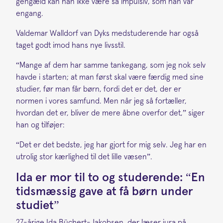
gengæld kan han ikke være så impulsiv, som han var
engang.
Valdemar Walldorf van Dyks medstuderende har også
taget godt imod hans nye livsstil.
“Mange af dem har samme tankegang, som jeg nok selv
havde i starten; at man først skal være færdig med sine
studier, før man får børn, fordi det er det, der er
normen i vores samfund. Men når jeg så fortæller,
hvordan det er, bliver de mere åbne overfor det,” siger
han og tilføjer:
“Det er det bedste, jeg har gjort for mig selv. Jeg har en
utrolig stor kærlighed til det lille væsen”.
Ida er mor til to og studerende: “En
tidsmæssig gave at få børn under
studiet”
27-årige Ida Büchert-Jakobsen, der læser jura på