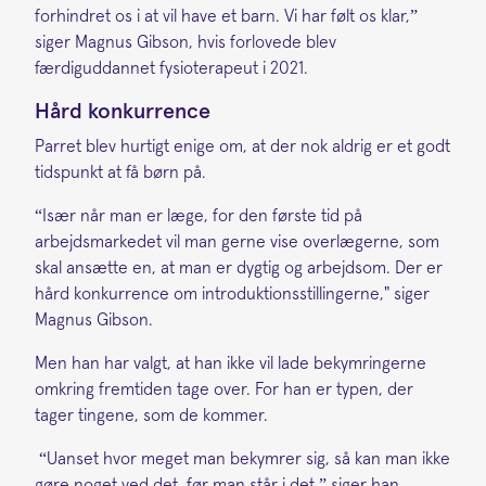
forhindret os i at vil have et barn. Vi har følt os klar,”
siger Magnus Gibson, hvis forlovede blev
færdiguddannet fysioterapeut i 2021.
Hård konkurrence
Parret blev hurtigt enige om, at der nok aldrig er et godt
tidspunkt at få børn på.
“Især når man er læge, for den første tid på
arbejdsmarkedet vil man gerne vise overlægerne, som
skal ansætte en, at man er dygtig og arbejdsom. Der er
hård konkurrence om introduktionsstillingerne," siger
Magnus Gibson.
Men han har valgt, at han ikke vil lade bekymringerne
omkring fremtiden tage over. For han er typen, der
tager tingene, som de kommer.
“Uanset hvor meget man bekymrer sig, så kan man ikke
gøre noget ved det, før man står i det,” siger han.