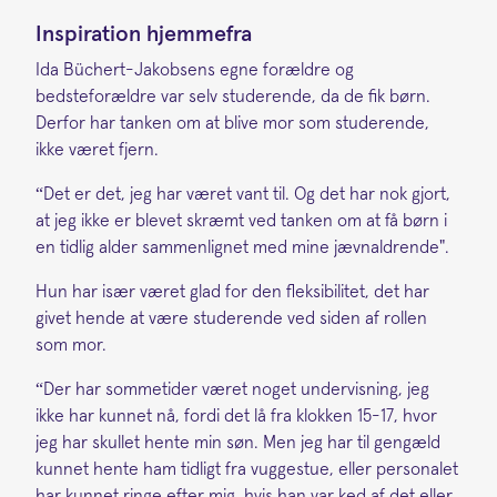
Inspiration hjemmefra
Ida Büchert-Jakobsens egne forældre og
bedsteforældre var selv studerende, da de fik børn.
Derfor har tanken om at blive mor som studerende,
ikke været fjern.
“Det er det, jeg har været vant til. Og det har nok gjort,
at jeg ikke er blevet skræmt ved tanken om at få børn i
en tidlig alder sammenlignet med mine jævnaldrende".
Hun har især været glad for den fleksibilitet, det har
givet hende at være studerende ved siden af rollen
som mor.
“Der har sommetider været noget undervisning, jeg
ikke har kunnet nå, fordi det lå fra klokken 15-17, hvor
jeg har skullet hente min søn. Men jeg har til gengæld
kunnet hente ham tidligt fra vuggestue, eller personalet
har kunnet ringe efter mig, hvis han var ked af det eller