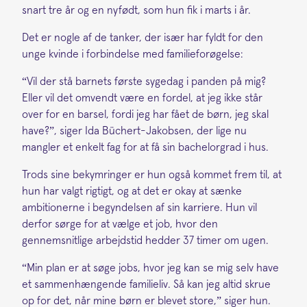
snart tre år og en nyfødt, som hun fik i marts i år.
Det er nogle af de tanker, der især har fyldt for den
unge kvinde i forbindelse med familieforøgelse:
“Vil der stå barnets første sygedag i panden på mig?
Eller vil det omvendt være en fordel, at jeg ikke står
over for en barsel, fordi jeg har fået de børn, jeg skal
have?”, siger Ida Büchert-Jakobsen, der lige nu
mangler et enkelt fag for at få sin bachelorgrad i hus.
Trods sine bekymringer er hun også kommet frem til, at
hun har valgt rigtigt, og at det er okay at sænke
ambitionerne i begyndelsen af sin karriere. Hun vil
derfor sørge for at vælge et job, hvor den
gennemsnitlige arbejdstid hedder 37 timer om ugen.
“Min plan er at søge jobs, hvor jeg kan se mig selv have
et sammenhængende familieliv. Så kan jeg altid skrue
op for det, når mine børn er blevet store,” siger hun.