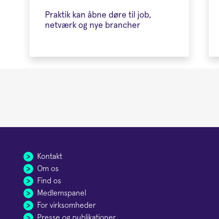
Praktik kan åbne døre til job,
netværk og nye brancher
Kontakt
Om os
Find os
Medlemspanel
For virksomheder
Presse og publikationer