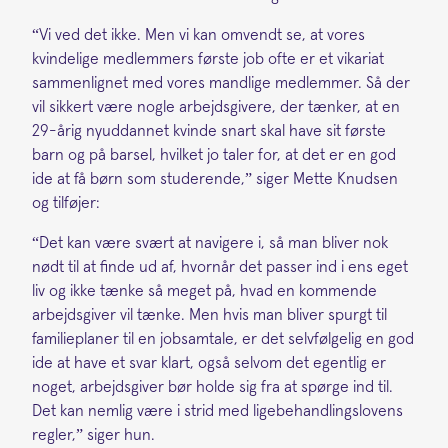
“Vi ved det ikke. Men vi kan omvendt se, at vores
kvindelige medlemmers første job ofte er et vikariat
sammenlignet med vores mandlige medlemmer. Så der
vil sikkert være nogle arbejdsgivere, der tænker, at en
29-årig nyuddannet kvinde snart skal have sit første
barn og på barsel, hvilket jo taler for, at det er en god
ide at få børn som studerende,” siger Mette Knudsen
og tilføjer:
“Det kan være svært at navigere i, så man bliver nok
nødt til at finde ud af, hvornår det passer ind i ens eget
liv og ikke tænke så meget på, hvad en kommende
arbejdsgiver vil tænke. Men hvis man bliver spurgt til
familieplaner til en jobsamtale, er det selvfølgelig en god
ide at have et svar klart, også selvom det egentlig er
noget, arbejdsgiver bør holde sig fra at spørge ind til.
Det kan nemlig være i strid med ligebehandlingslovens
regler,” siger hun.