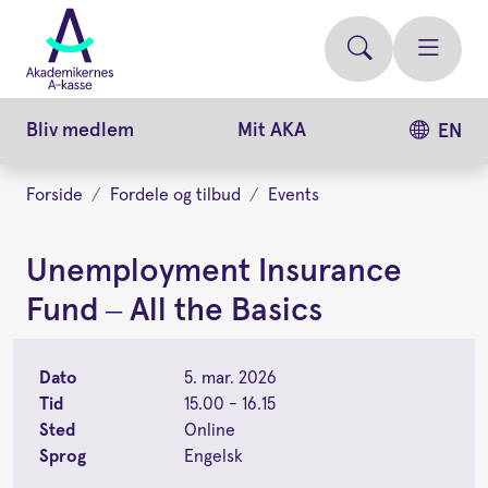
Gå
videre
til
hovedindhold
Bliv medlem
Mit AKA
EN
Forside
Fordele og tilbud
Events
Unemployment Insurance
Fund – All the Basics
Dato
5. mar. 2026
Tid
15.00 - 16.15
Sted
Online
Sprog
Engelsk