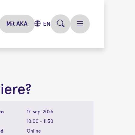
Mit AKA
EN
riere?
to
17. sep. 2026
10.00 - 11.30
ed
Online