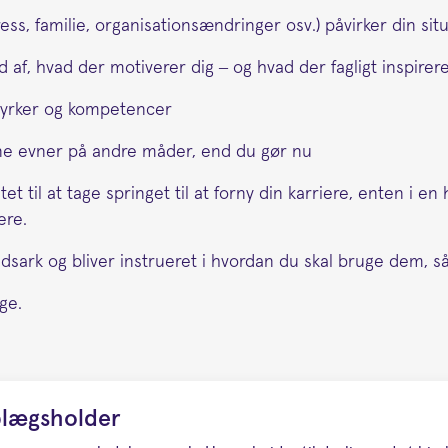
tress, familie, organisationsændringer osv.) påvirker din sit
ud af, hvad der motiverer dig – og hvad der fagligt inspirere
styrker og kompetencer
ine evner på andre måder, end du gør nu
et til at tage springet til at forny din karriere, enten i e
ere.
sark og bliver instrueret i hvordan du skal bruge dem, så
ge.
plægsholder