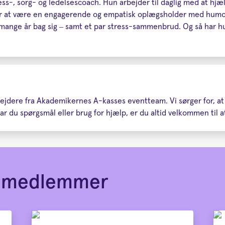
s-, sorg- og ledelsescoach. Hun arbejder til daglig med at hjæl
or at være en engagerende og empatisk oplægsholder med humor
nge år bag sig – samt et par stress-sammenbrud. Og så har hun
rbejdere fra Akademikernes A-kasses eventteam. Vi sørger for, a
r du spørgsmål eller brug for hjælp, er du altid velkommen til at
or medlemmer