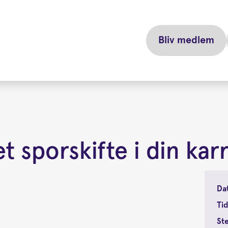
Bliv medlem
t sporskifte i din kar
Da
Tid
St