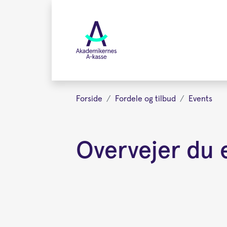
Gå
videre
til
hovedindhold
Forside
Fordele og tilbud
Events
Overvejer du e