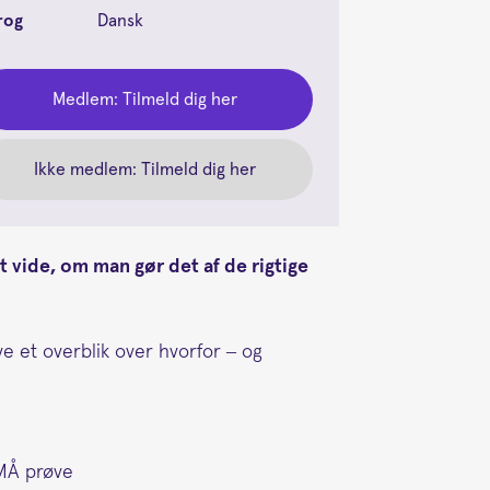
rog
Dansk
Medlem: Tilmeld dig her
Ikke medlem: Tilmeld dig her
at vide, om man gør det af de rigtige
ve et overblik over hvorfor – og
 MÅ prøve