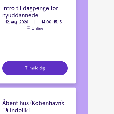
Intro til dagpenge for
nyuddannede
12. aug. 2026
|
14.00-15.15
Online
Tilmeld dig
Åbent hus (København):
Få indblik i