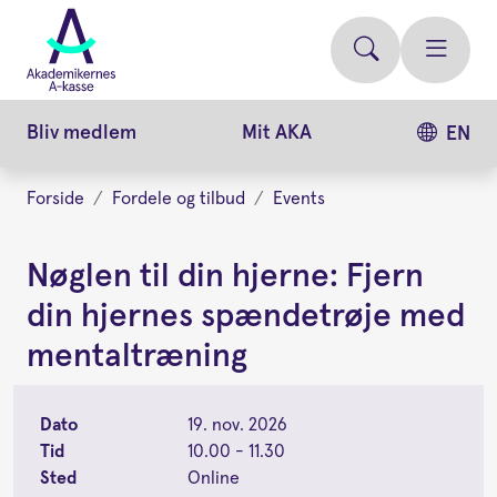
Gå
videre
til
hovedindhold
Bliv medlem
Mit AKA
EN
Forside
Fordele og tilbud
Events
Nøglen til din hjerne: Fjern
din hjernes spændetrøje med
mentaltræning
Dato
19. nov. 2026
Tid
10.00 - 11.30
Sted
Online