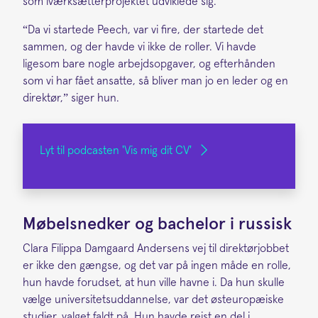
som iværksætterprojektet udviklede sig.
“Da vi startede Peech, var vi fire, der startede det
sammen, og der havde vi ikke de roller. Vi havde
ligesom bare nogle arbejdsopgaver, og efterhånden
som vi har fået ansatte, så bliver man jo en leder og en
direktør,” siger hun.
Lyt til podcasten 'Vis mig dit CV'
Møbelsnedker og bachelor i russisk
Clara Filippa Damgaard Andersens vej til direktørjobbet
er ikke den gængse, og det var på ingen måde en rolle,
hun havde forudset, at hun ville havne i. Da hun skulle
vælge universitetsuddannelse, var det østeuropæiske
studier, valget faldt på. Hun havde rejst en del i