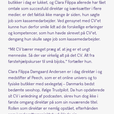
butikker i dag er lukket, og Clara Filippa allerede har fået
omtale som succesfuld direktør og iværksætter i flere
medier, er det faktisk ikke mange år siden, hun søgte
job som kassemedarbejder. Ved gensynet med CV’et
kunne hun derfor smile lidt ad de forskellige erfaringer
og kompetencer, som hun havde skrevet på CV’et,
dengang hun skulle søge job som kassemedarbejder.
“Mit CV bærer meget præg af, at jeg er et ungt
menneske. Så der var virkelig alt på det CV. Alt fra
førstehjælpskurser til små bijobs,” fortæller hun.
Clara Filippa Damgaard Andersen er i dag direktør i og
medstifter af Peech, som er et online univers og to
fysiske butikker med sexlegetøj – Danmarks bedst
bedømte sexshop, ifølge Trustpilot. Da hun opdaterede
sit CV i anledning af podcasten, skrev hun dog ikke i
første omgang direktør på som sin nuværende titel.
Rollen som direktør er nemlig opstået, efterhånden