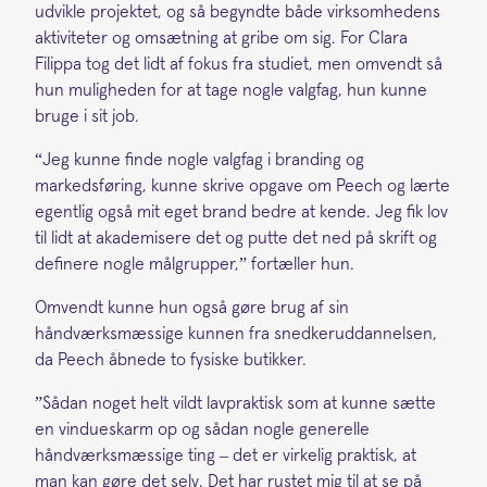
udvikle projektet, og så begyndte både virksomhedens
aktiviteter og omsætning at gribe om sig. For Clara
Filippa tog det lidt af fokus fra studiet, men omvendt så
hun muligheden for at tage nogle valgfag, hun kunne
bruge i sit job.
“Jeg kunne finde nogle valgfag i branding og
markedsføring, kunne skrive opgave om Peech og lærte
egentlig også mit eget brand bedre at kende. Jeg fik lov
til lidt at akademisere det og putte det ned på skrift og
definere nogle målgrupper,” fortæller hun.
Omvendt kunne hun også gøre brug af sin
håndværksmæssige kunnen fra snedkeruddannelsen,
da Peech åbnede to fysiske butikker.
”Sådan noget helt vildt lavpraktisk som at kunne sætte
en vindueskarm op og sådan nogle generelle
håndværksmæssige ting – det er virkelig praktisk, at
man kan gøre det selv. Det har rustet mig til at se på