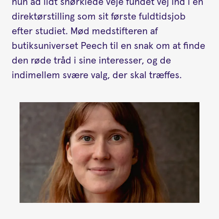
hun ad lidt snørklede veje fundet vej ind i en
direktørstilling som sit første fuldtidsjob
efter studiet. Mød medstifteren af
butiksuniverset Peech til en snak om at finde
den røde tråd i sine interesser, og de
indimellem svære valg, der skal træffes.