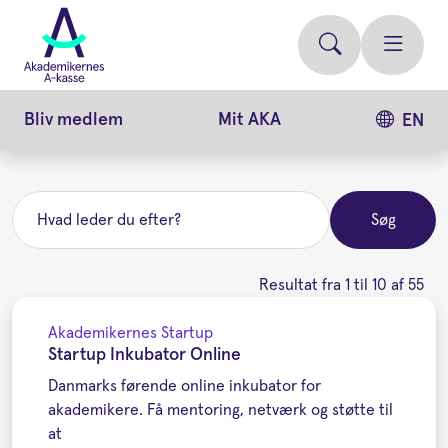
Gå
videre
til
hovedindhold
Bliv medlem
Mit AKA
EN
Søg
Søg
Resultat fra 1 til 10 af 55
Akademikernes Startup
Startup Inkubator Online
Danmarks førende online inkubator for
akademikere. Få mentoring, netværk og støtte til
at