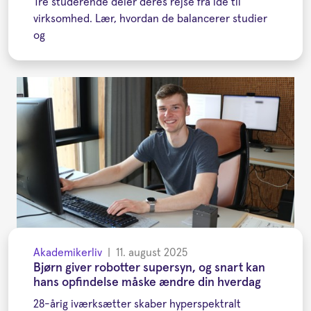
Tre studerende deler deres rejse fra idé til
virksomhed. Lær, hvordan de balancerer studier
og
Akademikerliv
|
11. august 2025
Bjørn giver robotter supersyn, og snart kan
hans opfindelse måske ændre din hverdag
28-årig iværksætter skaber hyperspektralt