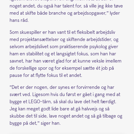
noget andet, du også har talent for, så ville jeg ikke tøve
med at skifte både branche og arbejdsopgaver,” lyder
hans råd.
Som skuespiller er han vant til et fleksibelt arbejdsliv
med projektansættelser og skiftende arbejdstider, og
selvom arbejdslivet som praktiserende psykolog giver
ham en stabilitet og et langsigtet fokus, som han har
savnet, har han været glad for at kunne veksle imellem
de forskellige spor og for eksempel sætte ét job på
pause for at flytte fokus til et andet.
”Det er der nogen, der synes er forvirrende og har
svært ved. Ligesom hvis du først er gået i gang med at
bygge et LEGO-tårn, så skal du lave det helt færdigt.
Jeg kan meget godt lide bare at gå halvvejs og så
skubbe det til side, lave noget andet og så gå tilbage og
bygge på det,” siger han.