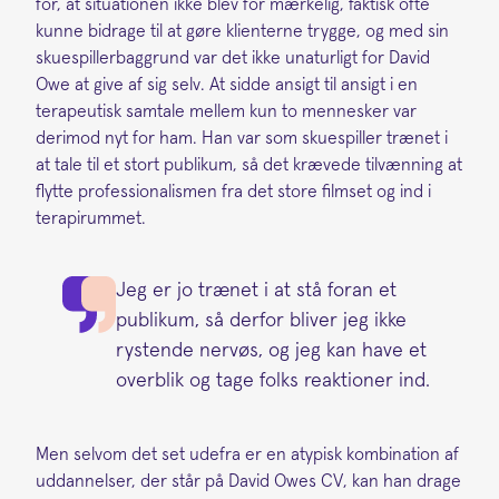
for, at situationen ikke blev for mærkelig, faktisk ofte
kunne bidrage til at gøre klienterne trygge, og med sin
skuespillerbaggrund var det ikke unaturligt for David
Owe at give af sig selv. At sidde ansigt til ansigt i en
terapeutisk samtale mellem kun to mennesker var
derimod nyt for ham. Han var som skuespiller trænet i
at tale til et stort publikum, så det krævede tilvænning at
flytte professionalismen fra det store filmset og ind i
terapirummet.
Jeg er jo trænet i at stå foran et
publikum, så derfor bliver jeg ikke
rystende nervøs, og jeg kan have et
overblik og tage folks reaktioner ind.
Men selvom det set udefra er en atypisk kombination af
uddannelser, der står på David Owes CV, kan han drage