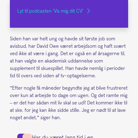
Lyt til podcasten 'Vis mig dit CV'
Siden han var helt ung og havde sit første job som
avisbud, har David Owe været arbejdsom og haft svært
ved ikke at være i gang. Det er også en af årsagerne til,
at han valgte en akademisk uddannelse som
supplement til skuespillet. Han havde nemlig i perioder
tid til overs ved siden af tv-optagelserne.
”Efter nogle få måneder begyndte jeg at blive frustreret
over kun at arbejde to dage om ugen. Og det ramte mig
– er det her sådan mit liv skal se ud? Det kommer ikke til
at ske, for jeg kan ikke sidde stille. Jeg er nødt til at lave
noget andet,” siger han.
Har du været lang tid i en