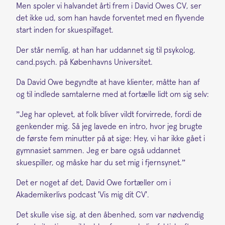
Men spoler vi halvandet årti frem i David Owes CV, ser
det ikke ud, som han havde forventet med en flyvende
start inden for skuespilfaget.
Der står nemlig, at han har uddannet sig til psykolog,
cand.psych. på Københavns Universitet.
Da David Owe begyndte at have klienter, måtte han af
og til indlede samtalerne med at fortælle lidt om sig selv:
”Jeg har oplevet, at folk bliver vildt forvirrede, fordi de
genkender mig. Så jeg lavede en intro, hvor jeg brugte
de første fem minutter på at sige: Hey, vi har ikke gået i
gymnasiet sammen. Jeg er bare også uddannet
skuespiller, og måske har du set mig i fjernsynet.”
Det er noget af det, David Owe fortæller om i
Akademikerlivs podcast 'Vis mig dit CV'.
Det skulle vise sig, at den åbenhed, som var nødvendig