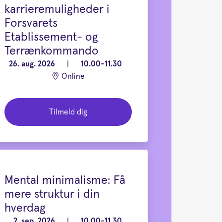
karrieremuligheder i
Forsvarets
Etablissement- og
Terrænkommando
26. aug. 2026
|
10.00-11.30
Online
Tilmeld dig
Mental minimalisme: Få
mere struktur i din
hverdag
2. sep. 2026
|
10.00-11.30