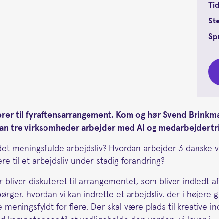
Tid
St
Sp
erer til fyraftensarrangement. Kom og hør Svend Brinkm
ordan tre virksomheder arbejder med AI og medarbejdertri
e det meningsfulde arbejdsliv? Hvordan arbejder 3 dansk
e til et arbejdsliv under stadig forandring?
 bliver diskuteret til arrangementet, som bliver indledt 
rger, hvordan vi kan indrette et arbejdsliv, der i højere 
eningsfyldt for flere. Der skal være plads til kreative i