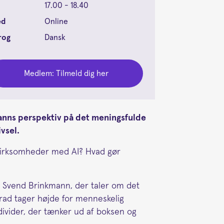
17.00 - 18.40
ed
Online
rog
Dansk
Medlem: Tilmeld dig her
anns perspektiv på det meningsfulde
vsel.
e virksomheder med AI? Hvad gør
af Svend Brinkmann, der taler om det
grad tager højde for menneskelig
ndivider, der tænker ud af boksen og