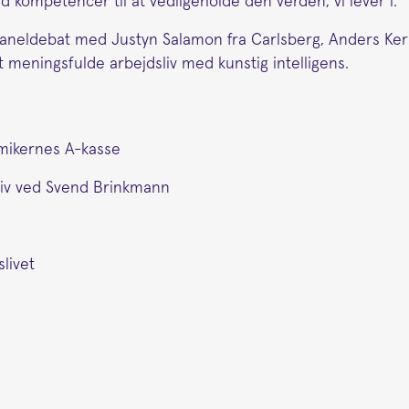
d kompetencer til at vedligeholde den verden, vi lever i.
paneldebat med Justyn Salamon fra Carlsberg, Anders Kern
meningsfulde arbejdsliv med kunstig intelligens.
mikernes A-kasse
liv ved Svend Brinkmann
livet