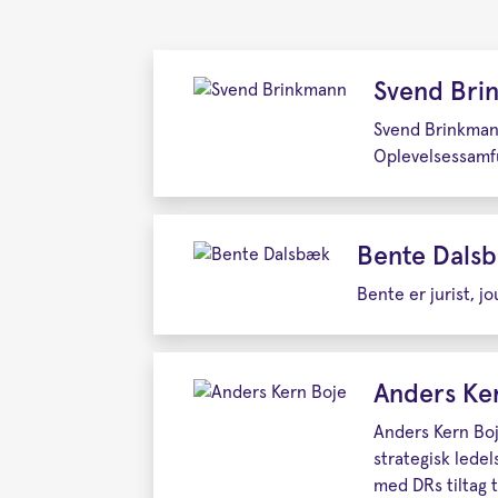
Svend Brin
Svend Brinkmann 
Oplevelsessamfu
Bente Dals
Bente er jurist, j
Anders Ker
Anders Kern Boj
strategisk lede
med DRs tiltag t