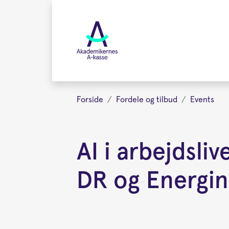
Gå
videre
til
hovedindhold
Forside
Fordele og tilbud
Events
AI i arbejdsli
DR og Energine