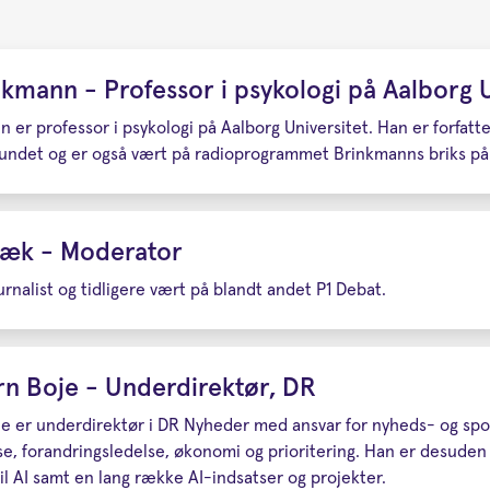
kmann - Professor i psykologi på Aalborg U
er professor i psykologi på Aalborg Universitet. Han er forfatter
ndet og er også vært på radioprogrammet Brinkmanns briks på 
bæk - Moderator
ournalist og tidligere vært på blandt andet P1 Debat.
n Boje - Underdirektør, DR
e er underdirektør i DR Nyheder med ansvar for nyheds- og sp
lse, forandringsledelse, økonomi og prioritering. Han er desude
il AI samt en lang række AI-indsatser og projekter.