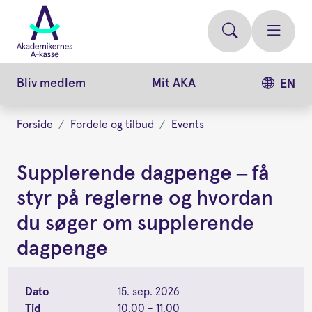
Gå
videre
til
hovedindhold
Bliv medlem
Mit AKA
EN
Forside
Fordele og tilbud
Events
Supplerende dagpenge – få
styr på reglerne og hvordan
du søger om supplerende
dagpenge
Dato
15. sep. 2026
Tid
10.00 - 11.00