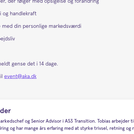
ner, der følger med opsigelse og forandring
i og handlekraft
e med din personlige markedsværdi
bejdsliv
meldt gense det i 14 dage.
il
event@aka.dk
lder
 Markedschef og Senior Advisor i AS3 Transition. Tobias arbejder 
ndring og har mange års erfaring med at styrke trivsel, retning og