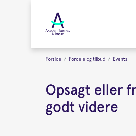
Gå
videre
til
hovedindhold
Forside
Fordele og tilbud
Events
Opsagt eller 
godt videre