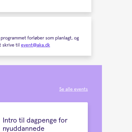
t programmet forløber som planlagt, og
 skrive til
event@aka.dk
Se alle events
Intro til dagpenge for
nyuddannede