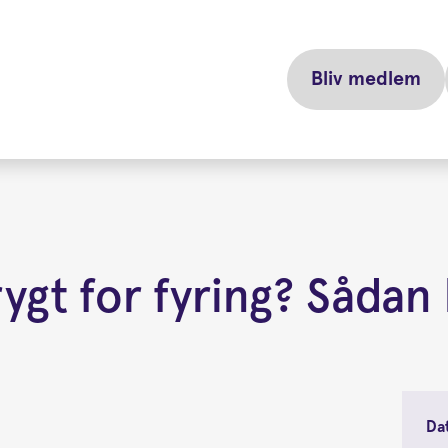
Bliv medlem
frygt for fyring? Såd
Da