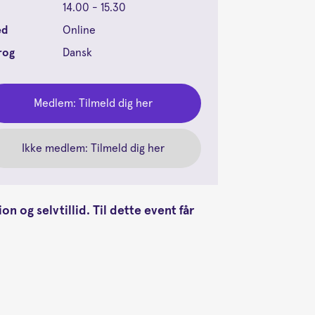
14.00 - 15.30
ed
Online
rog
Dansk
Medlem: Tilmeld dig her
Ikke medlem: Tilmeld dig her
n og selvtillid. Til dette event får