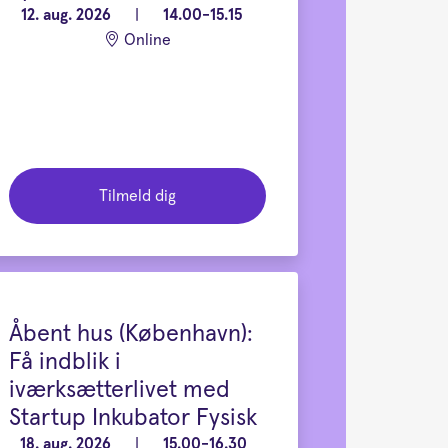
12. aug. 2026
|
14.00-15.15
Online
Tilmeld dig
Åbent hus (København):
Få indblik i
iværksætterlivet med
Startup Inkubator Fysisk
18. aug. 2026
|
15.00-16.30