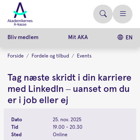
Gå
videre
til
hovedindhold
Bliv medlem
Mit AKA
EN
Forside
Fordele og tilbud
Events
Tag næste skridt i din karriere
med LinkedIn – uanset om du
er i job eller ej
Dato
25. nov. 2025
Tid
19.00 - 20.30
Sted
Online