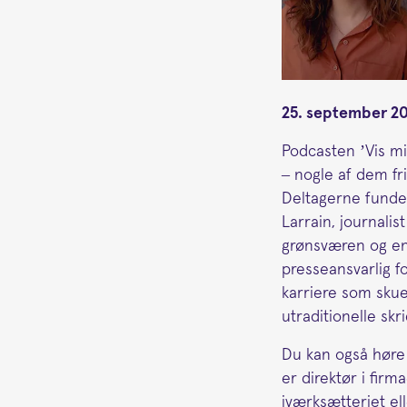
25. september 2
Podcasten ’Vis mig
– nogle af dem friv
Deltagerne funder
Larrain, journalis
grønsværen og en k
presseansvarlig f
karriere som skue
utraditionelle skr
Du kan også høre
er direktør i firm
iværksætteriet e