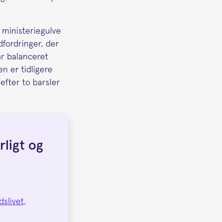
 ministeriegulve
dfordringer, der
ar balanceret
 er tidligere
 efter to barsler
rligt og
slivet,