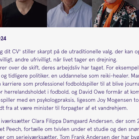
024
 dit CV’ stiller skarpt på de utraditionelle valg, der kan op
illigt, andre ufrivilligt, når livet tager en drejning.
er over de skift, deres arbejdsliv har taget. For eksempel
t og tidligere politiker, en uddannelse som reiki-healer. Mar
arriere som professionel fodboldspiller til at blive journa
or herrelandsholdet i fodbold, og David Owe formår at ko
spiller med en psykologpraksis, ligesom Joy Mogensen to
idt fra at være minister til forpagter af et vandrehjem.
 iværksætter Clara Filippa Damgaard Andersen, der som 2
aet Peech, fortælle om tvivlen under et studie og den snør
ller om serieiværksætter, Tom Frank Andersen der har byg