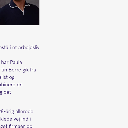
stå i et arbejdsliv
 har Paula
tin Borre gik fra
list og
mbinere en
g det
8-årig allerede
klede vej ind i
get firmaer op