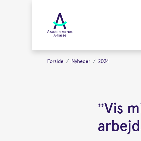
Gå
videre
til
hovedindhold
Forside
Nyheder
2024
”Vis m
arbejd