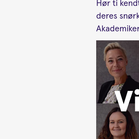
Hør ti kend
deres snørk
Akademikerl