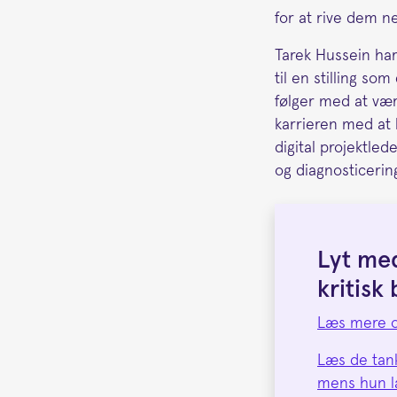
for at rive dem n
Tarek Hussein ha
til en stilling s
følger med at vær
karrieren med at
digital projektlede
og diagnosticeri
Lyt med
kritisk 
Læs mere og
Læs de tank
mens hun la