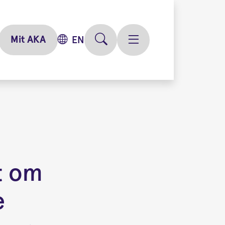
Mit AKA
EN
t om
e