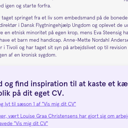
ed igen og starte forfra.
r taget springet fra et liv som embedsmand på de bonede
om direktør i Dansk Flygtningehjælp Ungdom og oplevet de u
e en etnisk minoritet på egen krop, mens Eva Steensig h
 have et barn med handicap. Anne-Mette Nordahl Andersen
r i Tivoli og har taget sit syn på arbejdslivet op til revision
ngen af en kronisk sygdom.
 og find inspiration til at kaste et kæ
blik på dit eget CV.
 lyt til sæson 1 af "Vis mig dit CV"
er, vært Louise Graa Christensens har gjort sig om arbejd
vede "Vis mig dit CV"