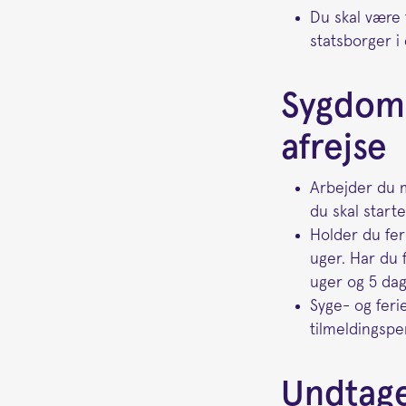
Du skal være 
statsborger i 
Sygdom 
afrejse
Arbejder du m
du skal start
Holder du feri
uger. Har du f
uger og 5 dag
Syge- og feri
tilmeldingspe
Undtage