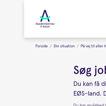
Gå
videre
til
hovedindhold
Forside
Din situation
På vej til eller
Søg jo
Du kan få d
EØS-land. D
Du har mulighed f