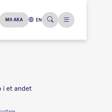
Mit AKA
EN
 i et andet
 modtage