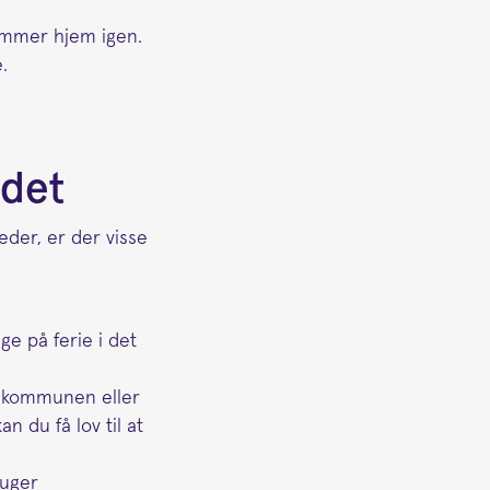
kommer hjem igen.
.
ndet
eder, er der visse
ge på ferie i det
af kommunen eller
n du få lov til at
 uger