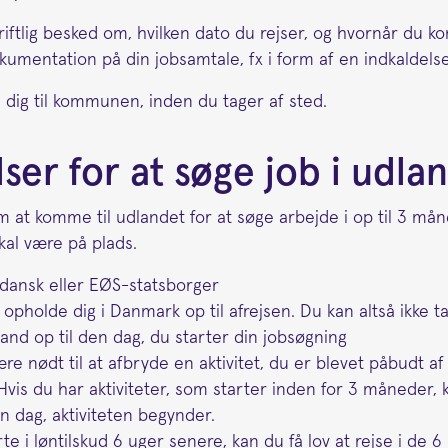
kriftlig besked om, hvilken dato du rejser, og hvornår du 
okumentation på din jobsamtale, fx i form af en indkaldelse
dig til kommunen, inden du tager af sted.
ser for at søge job i udla
 at komme til udlandet for at søge arbejde i op til 3 mån
kal være på plads.
dansk eller EØS-statsborger
opholde dig i Danmark op til afrejsen. Du kan altså ikke ta
nd op til den dag, du starter din jobsøgning
re nødt til at afbryde en aktivitet, du er blevet påbudt 
vis du har aktiviteter, som starter inden for 3 måneder, ka
en dag, aktiviteten begynder.
rte i løntilskud 6 uger senere, kan du få lov at rejse i de 6