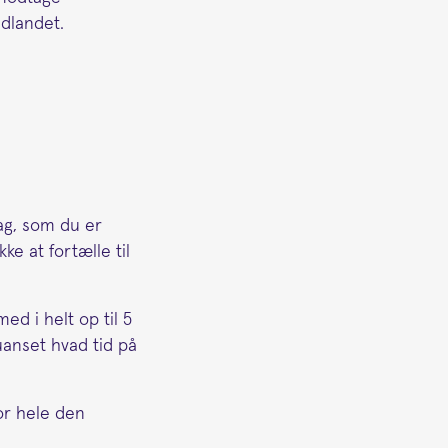
dlandet.
ag, som du er
ke at fortælle til
ed i helt op til 5
anset hvad tid på
or hele den