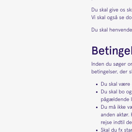
Du skal give os s
Vi skal også se d
Du skal henvende 
Betingel
Inden du søger om
betingelser, der s
Du skal være 
Du skal bo og 
pågældende la
Du må ikke væ
anden aktør. H
rejse indtil d
Skal du fx sta