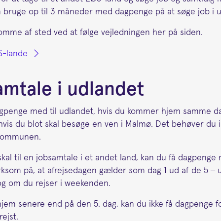
 bruge op til 3 måneder med dagpenge på at søge job i u
omme af sted ved at følge vejledningen her på siden.
S-lande
amtale i udlandet
agpenge med til udlandet, hvis du kommer hjem samme d
 hvis du blot skal besøge en ven i Malmø. Det behøver du ik
 kommunen.
al til en jobsamtale i et andet land, kan du få dagpenge m
som på, at afrejsedagen gælder som dag 1 ud af de 5 – u
og om du rejser i weekenden.
jem senere end på den 5. dag, kan du ikke få dagpenge f
rejst.