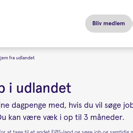
Bliv medlem
 hjem fra udlandet
b i udlandet
ine dagpenge med, hvis du vil søge job
u kan være væk i op til 3 måneder.
or at tage til et andet EØS-land og søge job og samtidig