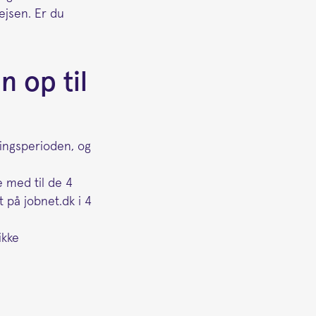
ejsen. Er du
 op til
ingsperioden, og
e med til de 4
t på jobnet.dk i 4
ikke