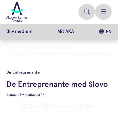
Gå
videre
til
hovedindhold
Bliv medlem
Mit AKA
EN
Forside
Akademikernes Startup
Podcast: De Entreprenante - Danske Iværksætterhistorier
De Entreprenante
De Entreprenante med Slovo
Sæson 1 - episode 17