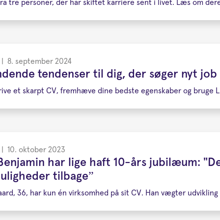
fra tre personer, der har skiftet karriere sent i livet. Læs om der
|
8. september 2024
ende tendenser til dig, der søger nyt job
 skrive et skarpt CV, fremhæve dine bedste egenskaber og bruge L
|
10. oktober 2023
Benjamin har lige haft 10-års jubilæum: "D
uligheder tilbage”
ard, 36, har kun én virksomhed på sit CV. Han vægter udviklin