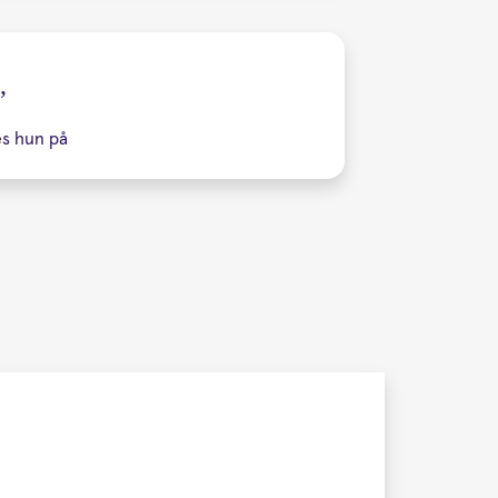
”
es hun på