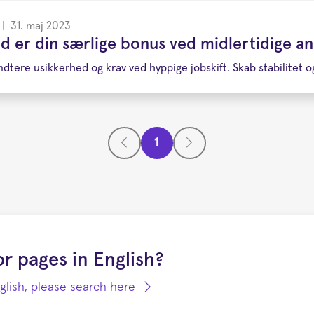
|
31. maj 2023
d er din særlige bonus ved midlertidige a
åndtere usikkerhed og krav ved hyppige jobskift. Skab stabilitet og
1
r pages in English?
nglish, please search here