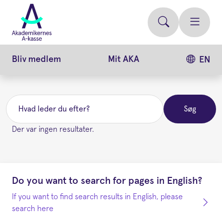
Gå
videre
til
hovedindhold
Bliv medlem
Mit AKA
EN
Søg
Søg
Der var ingen resultater.
Do you want to search for pages in English?
If you want to find search results in English, please
search here