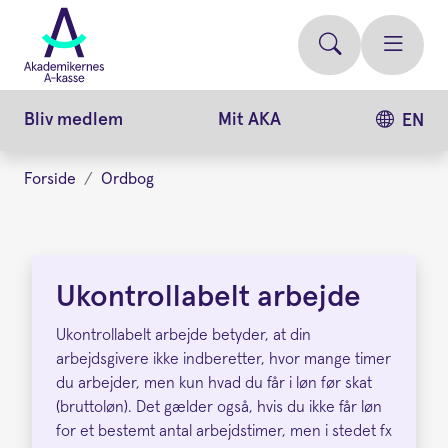
Gå
videre
til
hovedindhold
Bliv medlem
Mit AKA
EN
Forside
Ordbog
Ukontrollabelt
arbejde
Ukontrollabelt arbejde
Ukontrollabelt arbejde betyder, at din
arbejdsgivere ikke indberetter, hvor mange timer
du arbejder, men kun hvad du får i løn før skat
(bruttoløn). Det gælder også, hvis du ikke får løn
for et bestemt antal arbejdstimer, men i stedet fx