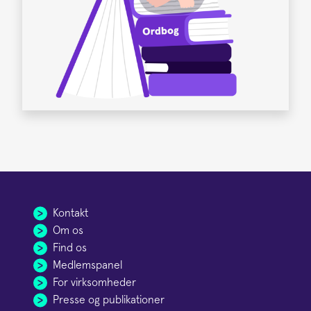
Kontakt
Om os
Find os
Medlemspanel
For virksomheder
Presse og publikationer