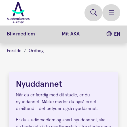
Gå
videre
til
hovedindhold
Bliv medlem
Mit AKA
EN
Forside
Ordbog
Nyuddannet
Nyuddannet
Når du er færdig med dit studie, er du
nyuddannet. Måske møder du også ordet
dimittend – det betyder også nyuddannet.
Er du studiemedlem og snart nyuddannet, skal
du huske at skifte medlemsstatus fra studerende