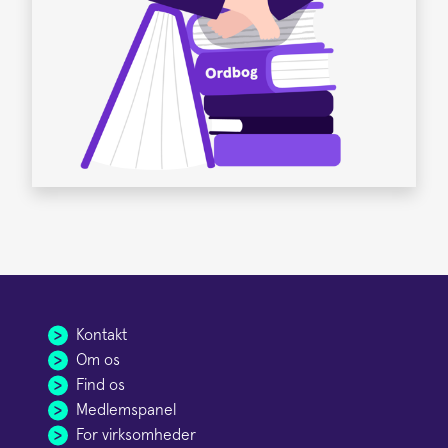
Kontakt
Om os
Find os
Medlemspanel
For virksomheder