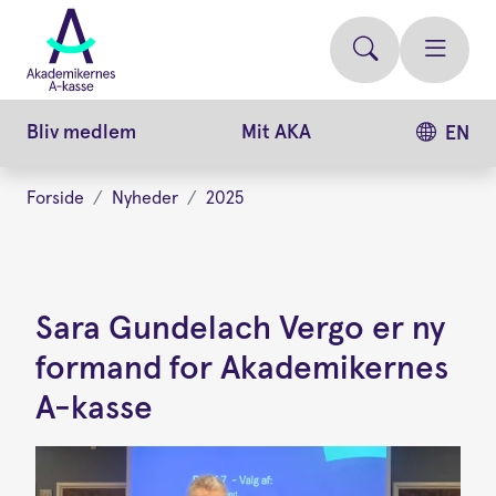
Gå
videre
til
hovedindhold
Bliv medlem
Mit AKA
EN
Forside
Nyheder
2025
Sara Gundelach Vergo er ny
formand for Akademikernes
A-kasse