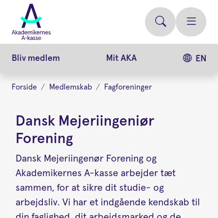
Gå
videre
til
hovedindhold
Bliv medlem
Mit AKA
EN
Forside
Medlemskab
Fagforeninger
Dansk Mejeriingeniør
Forening
Dansk Mejeriingenør Forening og
Akademikernes A-kasse arbejder tæt
sammen, for at sikre dit studie- og
arbejdsliv. Vi har et indgående kendskab til
din faglighed, dit arbejdsmarked og de