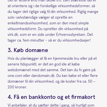
Det er lettere end man skulle tro. Den sværeste del er
at orientere sig i de forskellige virksomhedsformer, så
du tager det rigtige valg til din virksomhed. Rigtig mange
solo-selvstændige vælger at oprette en
enkeltmandsvirksomhed, som er den mest simple
virksomhedsform. Du opretter din virksomhed på
virk.dk, som er en side under Erhvervsstyrelsen. Det
tager ca. fem minutter - så er du virksomhedsejer!
3. Køb domæne
Hvis du planlægger at få en hjemmeside (nu eller på et
senere tidspunkt), er det en god ide at købe
webdomænet med det samme. Det kan du fx gøre på
one.com eller dandomain.dk. Du kan købe et eller flere
domæner til din virksomhed, og de koster fra ca. 50 –
200 kroner.
4. Få en bankkonto og et firmakort
Vi anbefaler, at du sætter dette i gang, så hurtigt som