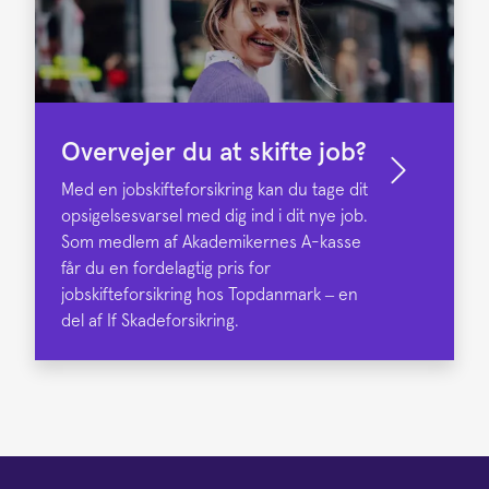
Overvejer du at skifte job?
Med en jobskifteforsikring kan du tage dit
opsigelsesvarsel med dig ind i dit nye job.
Som medlem af Akademikernes A-kasse
får du en fordelagtig pris for
jobskifteforsikring hos Topdanmark – en
del af If Skadeforsikring.