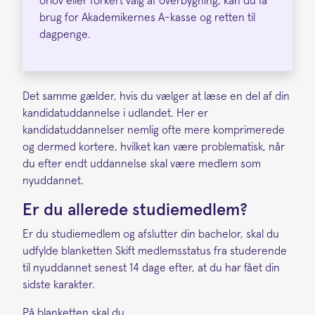
orlov eller forkert valg af overbygning, kan du få
brug for Akademikernes A-kasse og retten til
dagpenge.
Det samme gælder, hvis du vælger at læse en del af din
kandidatuddannelse i udlandet. Her er
kandidatuddannelser nemlig ofte mere komprimerede
og dermed kortere, hvilket kan være problematisk, når
du efter endt uddannelse skal være medlem som
nyuddannet.
Er du allerede studiemedlem?
Er du studiemedlem og afslutter din bachelor, skal du
udfylde blanketten Skift medlemsstatus fra studerende
til nyuddannet senest 14 dage efter, at du har fået din
sidste karakter.
På blanketten skal du