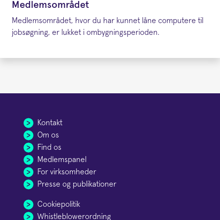
Medlemsområdet
Medlemsområdet, hvor du har kunnet låne computere til
jobsøgning, er lukket i ombygningsperioden.
Kontakt
Om os
Find os
Medlemspanel
For virksomheder
Presse og publikationer
Cookiepolitik
Whistleblowerordning