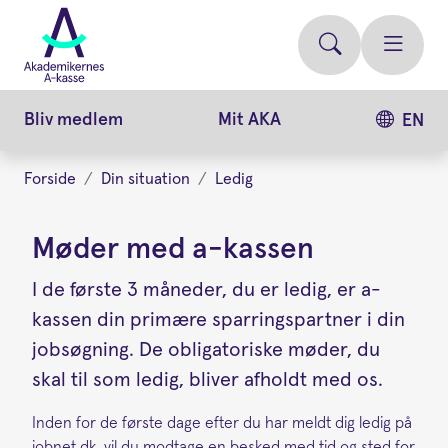
Gå
videre
til
hovedindhold
Bliv medlem
Mit AKA
EN
Forside
Din situation
Ledig
Møder med a-kassen
I de første 3 måneder, du er ledig, er a-
kassen din primære sparringspartner i din
jobsøgning. De obligatoriske møder, du
skal til som ledig, bliver afholdt med os.
Inden for de første dage efter du har meldt dig ledig på
jobnet.dk, vil du modtage en besked med tid og sted for