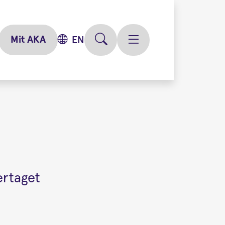
Mit AKA
EN
ertaget