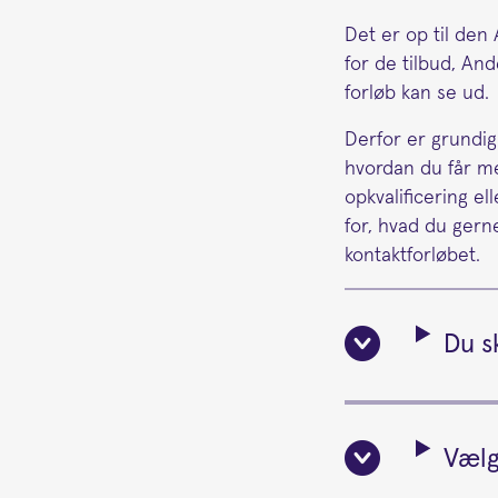
Det er op til de
for de tilbud, And
forløb kan se ud.
Derfor er grundig
hvordan du får me
opkvalificering el
for, hvad du gern
kontaktforløbet.
Du s
Vælg