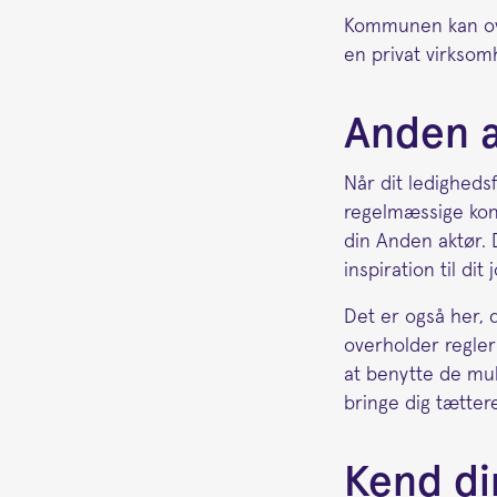
Kommunen kan over
en privat virksom
Anden a
Når dit ledigheds
regelmæssige kon
din Anden aktør. D
inspiration til dit
Det er også her, d
overholder regle
at benytte de muli
bringe dig tættere
Kend di