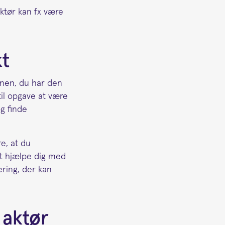
ktør kan fx være
kt
unen, du har den
il opgave at være
og finde
re, at du
t hjælpe dig med
ering, der kan
 aktør