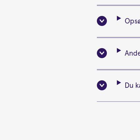
Opsø
Ande
Du ka