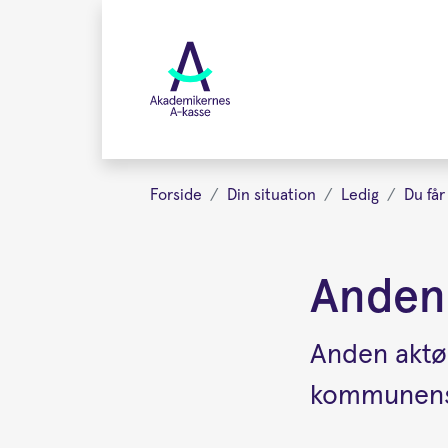
Gå
videre
til
hovedindhold
Forside
Din situation
Ledig
Du få
Anden
Anden aktør
kommunens i