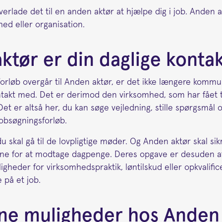
lade det til en anden aktør at hjælpe dig i job. Anden a
hed eller organisation.
ktør er din daglige konta
forløb overgår til Anden aktør, er det ikke længere komm
takt med. Det er derimod den virksomhed, som har fået t
et er altså her, du kan søge vejledning, stille spørgsmål 
 jobsøgningsforløb.
u skal gå til de lovpligtige møder. Og Anden aktør skal sik
rne for at modtage dagpenge. Deres opgave er desuden a
gheder for virksomhedspraktik, løntilskud eller opkvalific
 på et job.
ne muligheder hos Anden