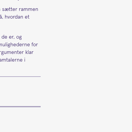
en sætter rammen
på, hvordan et
 de er, og
 mulighederne for
argumenter klar
samtalerne i