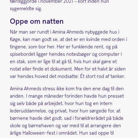
færdiggjorde i november 2021 – kort inden hun
sygemeldte sig.
Oppe om natten
Når man ser rundt i Amina Ahmeds nybyggede hus i
Køge, kan man godt se, at det er en kvinde med orden i
tingene, som bor her. Her er funklende rent, og på
spisebordet ligger hendes notesbøger og computer i
en stak, som er lige til at gå til, hvis hun skal gøre et
notat eller finde et dokument. Men for et halvt år siden
var hendes hoved det modsatte: Ét stort rod af tanker.
Amina Ahmeds stress ikke kom fra den ene dag til den
anden. I mange måneder forinden havde hun presset
sig selv både på arbejdet, hvor hun tog en intern
lederuddannelse, og privat, hvor hun sørgede for, at
børnene havde det godt, sad i forældrerådet på både
skole og børnehaven og var med til at arrangere den
årlige Halloween-fest i området. Hun sad oppe til