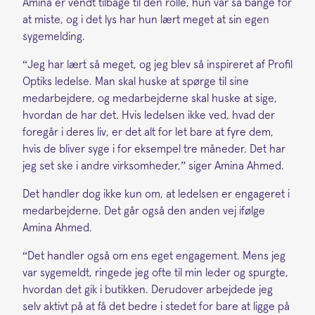
Amina er vendt tilbage til den rolle, hun var så bange for
at miste, og i det lys har hun lært meget at sin egen
sygemelding.
“Jeg har lært så meget, og jeg blev så inspireret af Profil
Optiks ledelse. Man skal huske at spørge til sine
medarbejdere, og medarbejderne skal huske at sige,
hvordan de har det. Hvis ledelsen ikke ved, hvad der
foregår i deres liv, er det alt for let bare at fyre dem,
hvis de bliver syge i for eksempel tre måneder. Det har
jeg set ske i andre virksomheder,” siger Amina Ahmed.
Det handler dog ikke kun om, at ledelsen er engageret i
medarbejderne. Det går også den anden vej ifølge
Amina Ahmed.
“Det handler også om ens eget engagement. Mens jeg
var sygemeldt, ringede jeg ofte til min leder og spurgte,
hvordan det gik i butikken. Derudover arbejdede jeg
selv aktivt på at få det bedre i stedet for bare at ligge på