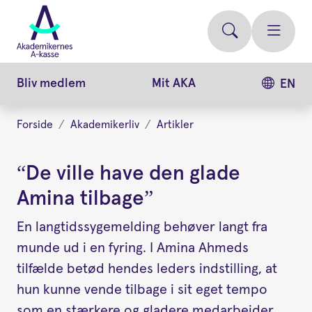
Gå
videre
til
hovedindhold
Bliv medlem
Mit AKA
EN
Forside
Akademikerliv
Artikler
“De ville have den glade
Amina tilbage”
En langtidssygemelding behøver langt fra
munde ud i en fyring. I Amina Ahmeds
tilfælde betød hendes leders indstilling, at
hun kunne vende tilbage i sit eget tempo
som en stærkere og gladere medarbejder.