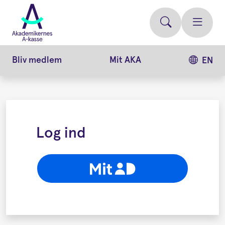
Gå
videre
til
hovedindhold
Bliv medlem
Mit AKA
EN
Log ind