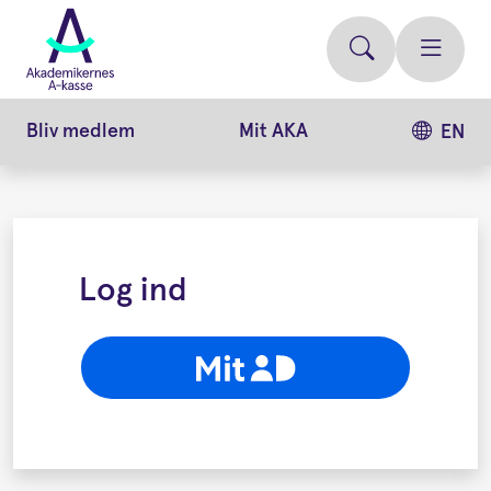
Gå
videre
til
hovedindhold
Bliv medlem
Mit AKA
EN
Log ind