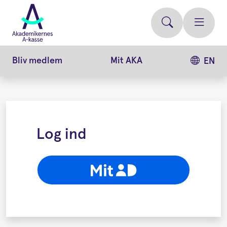
Gå
videre
til
hovedindhold
Bliv medlem
Mit AKA
EN
Log ind