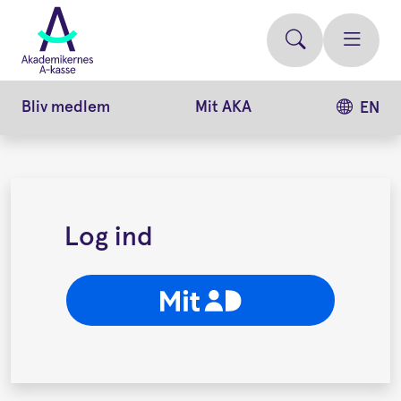
Gå
videre
til
hovedindhold
Bliv medlem
Mit AKA
EN
Log ind