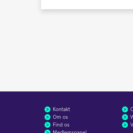
Kontakt
C
Om os
W
Find os
V
Medlemspanel